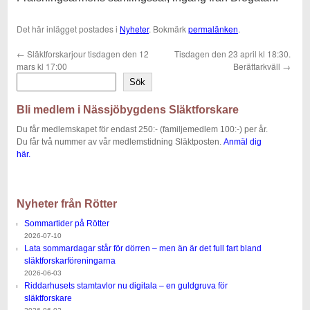
Det här inlägget postades i
Nyheter
. Bokmärk
permalänken
.
←
Släktforskarjour tisdagen den 12
Tisdagen den 23 april kl 18:30.
mars kl 17:00
Berättarkväll
→
Sök
Bli medlem i Nässjöbygdens Släktforskare
Du får medlemskapet för endast 250:- (familjemedlem 100:-) per år.
Du får två nummer av vår medlemstidning Släktposten.
Anmäl dig
här.
Nyheter från Rötter
Sommartider på Rötter
2026-07-10
Lata sommardagar står för dörren – men än är det full fart bland
släktforskarföreningarna
2026-06-03
Riddarhusets stamtavlor nu digitala – en guldgruva för
släktforskare