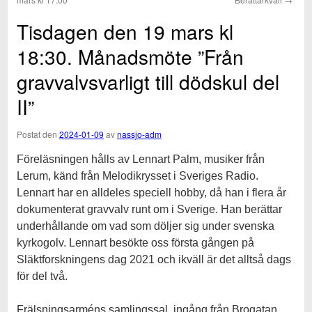
Tisdagen den 19 mars kl
18:30. Månadsmöte ”Från
gravvalvsvarligt till dödskul del
II”
Postat den
2024-01-09
av
nassjo-adm
Föreläsningen hålls av Lennart Palm, musiker från
Lerum, känd från Melodikrysset i Sveriges Radio.
Lennart har en alldeles speciell hobby, då han i flera år
dokumenterat gravvalv runt om i Sverige. Han berättar
underhållande om vad som döljer sig under svenska
kyrkogolv. Lennart besökte oss första gången på
Släktforskningens dag 2021 och ikväll är det alltså dags
för del två.
Frälsningsarméns samlingssal, ingång från Brogatan.