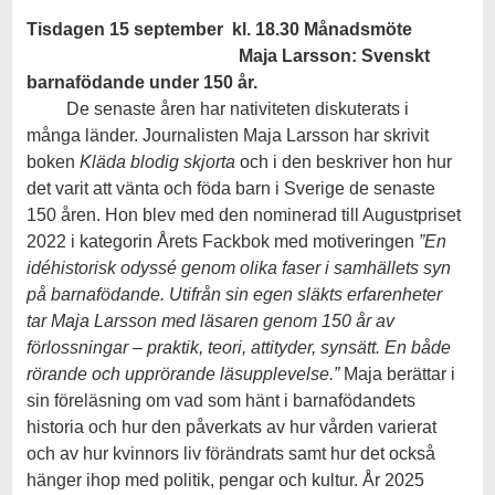
Tisdagen 15 september kl. 18.30
Månadsmöte
Maja Larsson: Svenskt
barnafödande under 150 år.
De senaste åren har nativiteten diskuterats i
många länder. Journalisten Maja Larsson har skrivit
boken
Kläda blodig skjorta
och i den beskriver hon hur
det varit att vänta och föda barn i Sverige de senaste
150 åren. Hon blev med den nominerad till Augustpriset
2022 i kategorin Årets Fackbok med motiveringen
”En
idéhistorisk odyssé genom olika faser i samhällets syn
på barnafödande. Utifrån sin egen släkts erfarenheter
tar Maja Larsson med läsaren genom 150 år av
förlossningar – praktik, teori, attityder, synsätt. En både
rörande och upprörande läsupplevelse.”
Maja berättar i
sin föreläsning om vad som hänt i barnafödandets
historia och hur den påverkats av hur vården varierat
och av hur kvinnors liv förändrats samt hur det också
hänger ihop med politik, pengar och kultur. År 2025