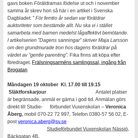
gavs boken
Föräldrarnas födelse
ut och i november
samma år skrev hon så här i en artikel i Svenska
Dagbladet: ”
För femtio år sedan var föräldrar
auktoriteter som bestämde allt. Nu ska vi i stället
samarbeta med barnen medelst lågaffektivt bemötande.
I artikelserien ”Dagens sanningar” skriver Maja Larsson
om den grundmurade tron hos dagens föräldrar på
värdet av ”gentle parenting”.
Fika finns att köpa efter
föredraget.
Frälsningsarméns samlingssal, ingång från
Brogatan
Måndagen 19 oktober
Kl. 17.00 till 19.15
Släktforskarjour
Antalet platser
är begränsade, anmäl er gärna i god tid. Anmälan görs
direkt till Studie- förbundet Vuxenskolan –
Veronica
Åberg,
mobil 070-22 72 997, Telefon 0380-57 56 02, E-
post
veronica.aberg@sv.se
Studieförbundet Vuxenskolan Nässjö,
Bäckgatan 4B.