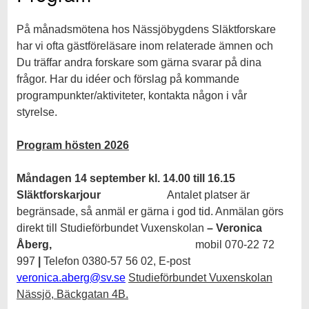
På månadsmötena hos Nässjöbygdens Släktforskare
har vi ofta gästföreläsare inom relaterade ämnen och
Du träffar andra forskare som gärna svarar på dina
frågor. Har du idéer och förslag på kommande
programpunkter/aktiviteter, kontakta någon i vår
styrelse.
Program hösten 2026
Måndagen 14 september k
l. 14.00 till 16.15
Släktforskarjour
Antalet platser är
begränsade, så anmäl er gärna i god tid. Anmälan görs
direkt till Studieförbundet Vuxenskolan
– Veronica
Åberg,
mobil 070-22 72
997
|
Telefon 0380-57 56 02,
E-post
veronica.aberg@sv.se
Studieförbundet Vuxenskolan
Nässjö, Bäckgatan 4B.