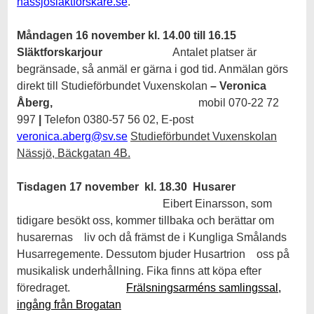
nassjoslaktforskare.se
.
Måndagen 16 november k
l. 14.00 till 16.15
Släktforskarjour
Antalet platser är
begränsade, så anmäl er gärna i god tid. Anmälan görs
direkt till Studieförbundet Vuxenskolan
– Veronica
Åberg,
mobil 070-22 72
997
|
Telefon 0380-57 56 02,
E-post
veronica.aberg@sv.se
Studieförbundet Vuxenskolan
Nässjö, Bäckgatan 4B.
Tisdagen 17 november k
l. 18.30
Husarer
Eibert Einarsson, som
tidigare besökt oss, kommer tillbaka och berättar om
husarernas liv och då främst de i Kungliga Smålands
Husarregemente. Dessutom bjuder Husartrion oss på
musikalisk underhållning. Fika finns att köpa efter
föredraget.
Frälsningsarméns samlingssal,
ingång från Brogatan