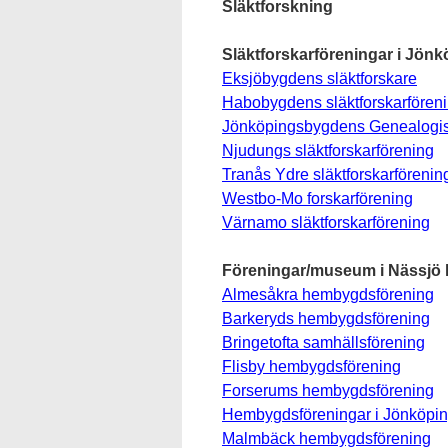
Släktforskning
Släktforskarföreningar i Jönk
Eksjöbygdens släktforskare
Habobygdens släktforskarfören
Jönköpingsbygdens Genealogis
Njudungs släktforskarförening
Tranås Ydre släktforskarförenin
Westbo-Mo forskarförening
Värnamo släktforskarförening
Föreningar/museum i Nässj
Almesåkra hembygdsförening
Barkeryds hembygdsförening
Bringetofta samhällsförening
Flisby hembygdsförening
Forserums hembygdsförening
Hembygdsföreningar i Jönköpin
Malmbäck hembygdsförening