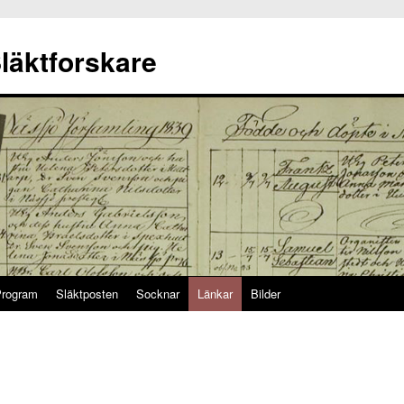
läktforskare
rogram
Släktposten
Socknar
Länkar
Bilder