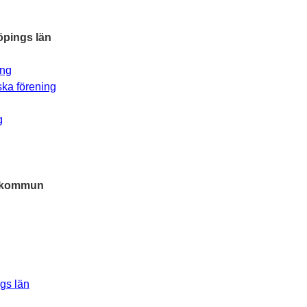
öpings län
ing
ka förening
g
ö kommun
gs län