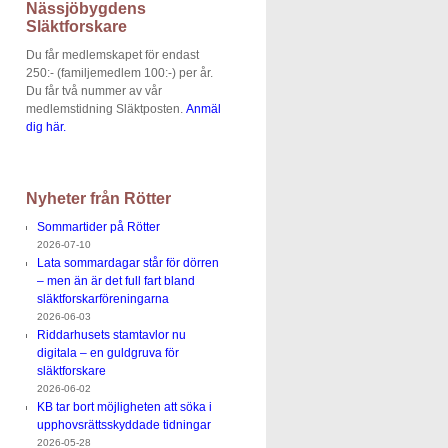
Nässjöbygdens
Släktforskare
Du får medlemskapet för endast
250:- (familjemedlem 100:-) per år.
Du får två nummer av vår
medlemstidning Släktposten.
Anmäl
dig här.
Nyheter från Rötter
Sommartider på Rötter
2026-07-10
Lata sommardagar står för dörren
– men än är det full fart bland
släktforskarföreningarna
2026-06-03
Riddarhusets stamtavlor nu
digitala – en guldgruva för
släktforskare
2026-06-02
KB tar bort möjligheten att söka i
upphovsrättsskyddade tidningar
2026-05-28