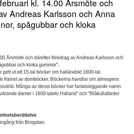
ebruari kl. 14.00 Årsmöte och
 av Andreas Karlsson och Anna
innor, spågubbar och kloka
.00 Årsmöte och därefter föredrag av Andreas Karlsson och
pågubbar och kloka gummor”.
ett ut ett 15-tal böcker om halländskt 1600-tal.
står främst av domböcker. Böckerna handlar om allmogens
ingsvärld. Många av deras böcker har fantasieggande namn
ärande damer i 1600-talets Halland” och ”Blåkullafärder
amhetsberättelse
ingång från Brogatan.