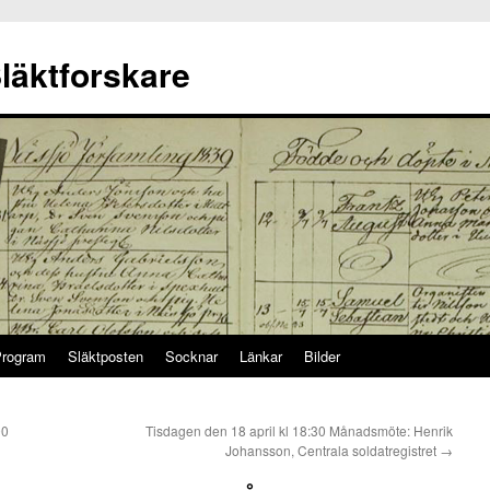
läktforskare
rogram
Släktposten
Socknar
Länkar
Bilder
00
Tisdagen den 18 april kl 18:30 Månadsmöte: Henrik
Johansson, Centrala soldatregistret
→