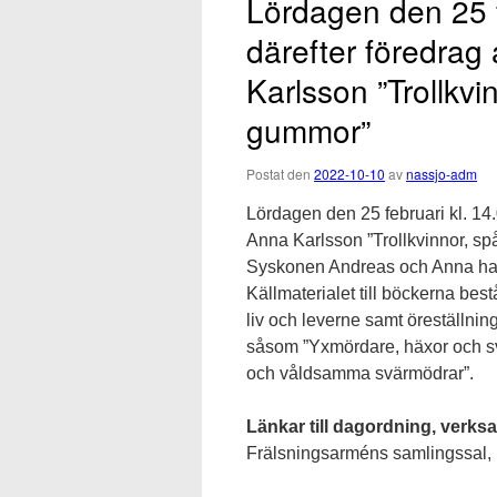
Lördagen den 25 f
därefter föredrag
Karlsson ”Trollkv
gummor”
Postat den
2022-10-10
av
nassjo-adm
Lördagen den 25 februari kl. 14
Anna Karlsson ”Trollkvinnor, s
Syskonen Andreas och Anna har g
Källmaterialet till böckerna be
liv och leverne samt öreställn
såsom ”Yxmördare, häxor och sv
och våldsamma svärmödrar”.
Länkar till dagordning, verks
Frälsningsarméns samlingssal, 